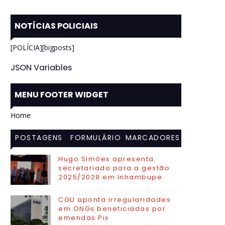
NOTÍCIAS POLICIAIS
[POLÍCIA][bigposts]
JSON Variables
MENU FOOTER WIDGET
Home
POSTAGENS
FORMULÁRIO
MARCADORES
MAIS
DE CONTATO
Hugo Simões apresenta
secretariado para a gestão
VISITADAS
2025/2028 em Inhambupe
CGU aponta irregularidades
em ONGs beneficiadas por
emendas Pix