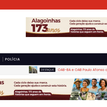
POLÍCIA
OAB-BA e OAB Paulo Afonso cobram
DESTAQUE