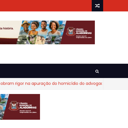
 rigor na apuração do homicídio do advogado Diego Fraga de 