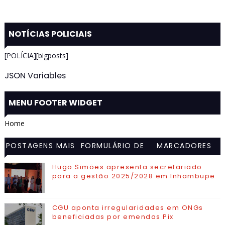
NOTÍCIAS POLICIAIS
[POLÍCIA][bigposts]
JSON Variables
MENU FOOTER WIDGET
Home
POSTAGENS MAIS
FORMULÁRIO DE
MARCADORES
VISITADAS
CONTATO
Hugo Simões apresenta secretariado
para a gestão 2025/2028 em Inhambupe
CGU aponta irregularidades em ONGs
beneficiadas por emendas Pix