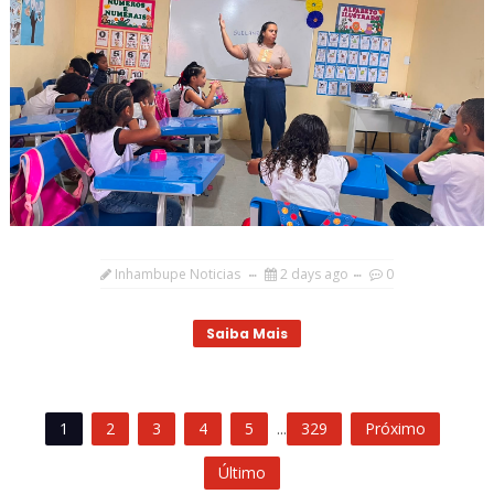
Inhambupe Noticias
2 days ago
0
Saiba Mais
1
2
3
4
5
...
329
Próximo
Último