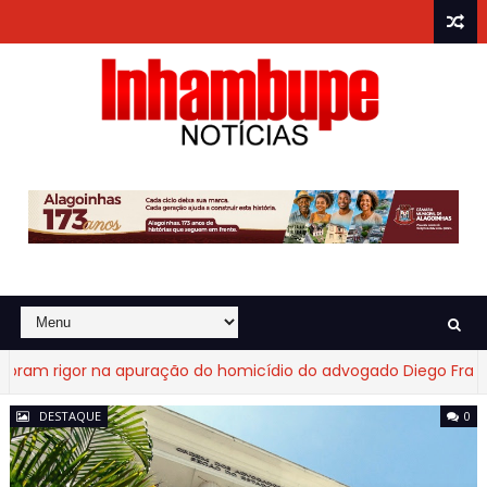
gor na apuração do homicídio do advogado Diego Fraga de Cas
DESTAQUE
0