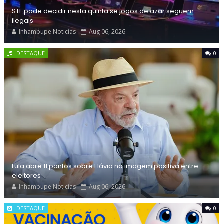
STF pode decidir nesta quinta se jogos de azar seguem
ilegais
Inhambupe Noticias
Aug 06, 2026
DESTAQUE
0
Lula abre 11 pontos sobre Flávio na imagem positiva entre
eleitores
Inhambupe Noticias
Aug 06, 2026
DESTAQUE
0