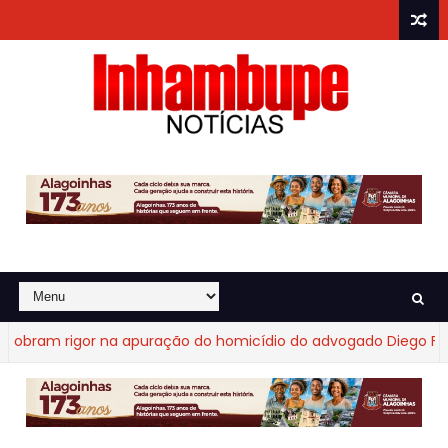
bram rigor na apuração do homicídio do advogado Diego Fraga