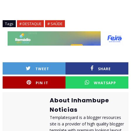
Tags
# DESTAQUE
# SAÚDE
TWEET
SHARE
PIN IT
WHATSAPP
About Inhambupe
Noticias
Templatesyard is a blogger resources
site is a provider of high quality blogger
template with premium looking layout