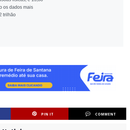
do os dados mais
 trilhão
PIN IT
COMMENT