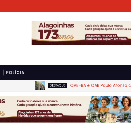
POLÍCIA
OAB-BA e OAB Paulo Afonso cobram 
DESTAQUE