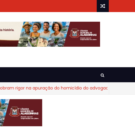
rigor na apuração do homicídio do advogado Diego Fraga de C