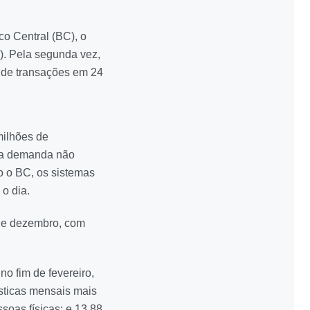
co Central (BC), o
6). Pela segunda vez,
 de transações em 24
milhões de
alta demanda não
 o BC, os sistemas
o dia.
 de dezembro, com
o fim de fevereiro,
ísticas mensais mais
soas físicas; e 13,88