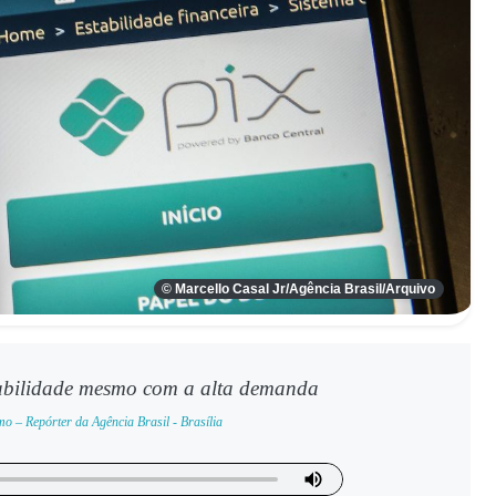
© Marcello Casal Jr/Agência Brasil/Arquivo
tabilidade mesmo com a alta demanda
o – Repórter da Agência Brasil - Brasília