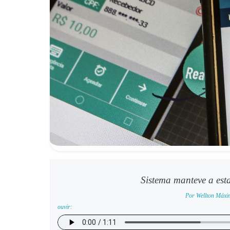
Sistema manteve a es
Por Wellton Máxim
ouvir: