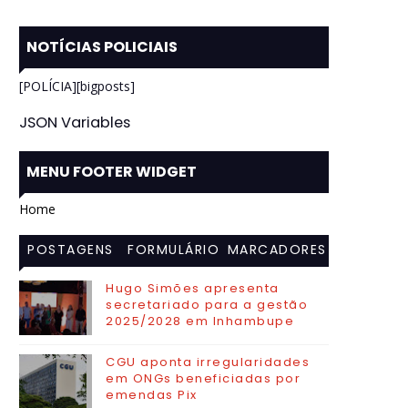
NOTÍCIAS POLICIAIS
[POLÍCIA][bigposts]
JSON Variables
MENU FOOTER WIDGET
Home
POSTAGENS
FORMULÁRIO
MARCADORES
MAIS
DE CONTATO
Hugo Simões apresenta
secretariado para a gestão
VISITADAS
2025/2028 em Inhambupe
CGU aponta irregularidades
em ONGs beneficiadas por
emendas Pix