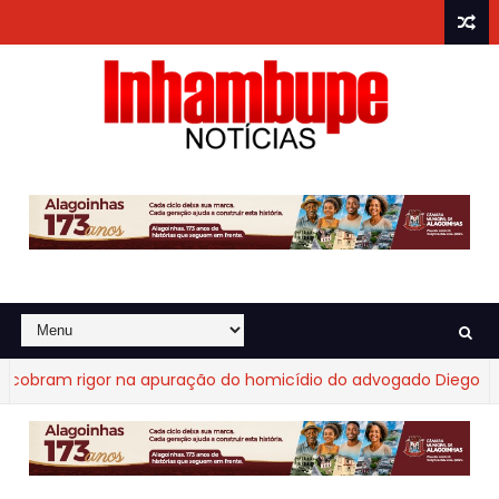
bram rigor na apuração do homicídio do advogado Diego Fraga