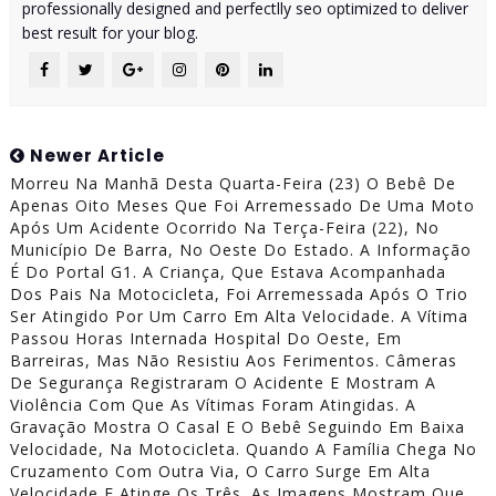
professionally designed and perfectlly seo optimized to deliver
best result for your blog.
Newer Article
Morreu Na Manhã Desta Quarta-Feira (23) O Bebê De
Apenas Oito Meses Que Foi Arremessado De Uma Moto
Após Um Acidente Ocorrido Na Terça-Feira (22), No
Município De Barra, No Oeste Do Estado. A Informação
É Do Portal G1. A Criança, Que Estava Acompanhada
Dos Pais Na Motocicleta, Foi Arremessada Após O Trio
Ser Atingido Por Um Carro Em Alta Velocidade. A Vítima
Passou Horas Internada Hospital Do Oeste, Em
Barreiras, Mas Não Resistiu Aos Ferimentos. Câmeras
De Segurança Registraram O Acidente E Mostram A
Violência Com Que As Vítimas Foram Atingidas. A
Gravação Mostra O Casal E O Bebê Seguindo Em Baixa
Velocidade, Na Motocicleta. Quando A Família Chega No
Cruzamento Com Outra Via, O Carro Surge Em Alta
Velocidade E Atinge Os Três. As Imagens Mostram Que