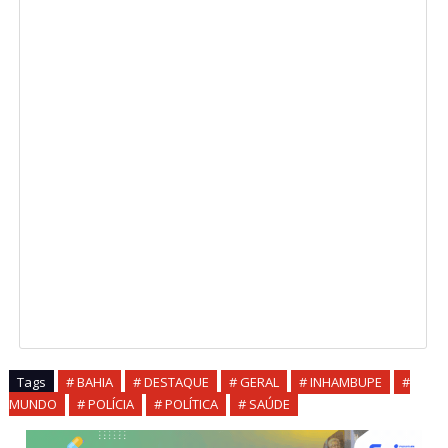
Tags
# BAHIA
# DESTAQUE
# GERAL
# INHAMBUPE
#
MUNDO
# POLÍCIA
# POLÍTICA
# SAÚDE