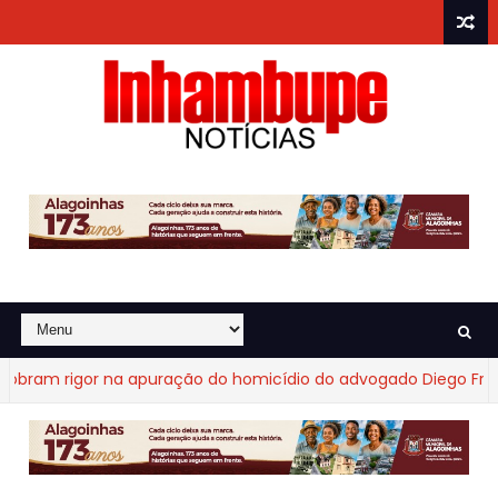
am rigor na apuração do homicídio do advogado Diego Fraga d