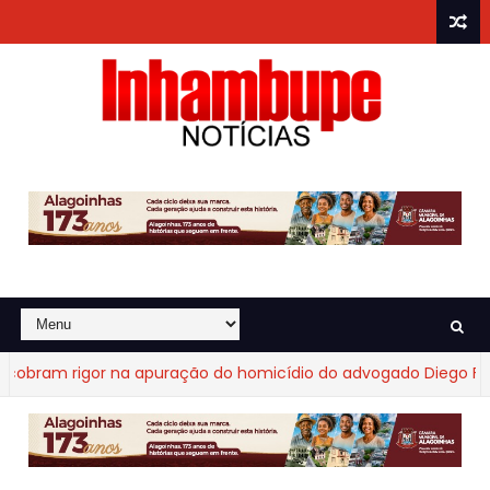
ram rigor na apuração do homicídio do advogado Diego Fraga 