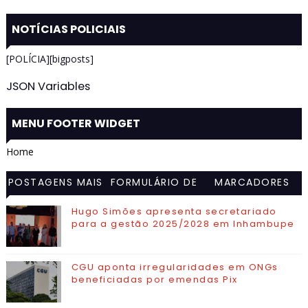
NOTÍCIAS POLICIAIS
[POLÍCIA][bigposts]
JSON Variables
MENU FOOTER WIDGET
Home
POSTAGENS MAIS
FORMULÁRIO DE
MARCADORES
VISITADAS
CONTATO
Hugo Simões apresenta secretariado
para a gestão 2025/2028 em Inhambupe
CGU aponta irregularidades em ONGs
beneficiadas por emendas Pix