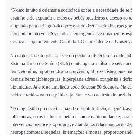
“Nosso intuito é orientar a sociedade sobre a necessidade de se faz
pezinho e de expandir a todos os bebês brasileiros o acesso ao te
ampliado para o diagnóstico precoce de dezenas de doenças graves
demandam intervenções clínicas, emergenciais e tratamentos espec
destaca a superintendente Geral do IJC e presidente da Unisert, 
Na maior parte do país, o teste do pezinho oferecido na rede públ
Sistema Único de Saúde (SUS) contempla a análise de seis doenç
fenilcetonúria, hipotireoidismo congênito, fibrose cística, anemia 
demais hemoglobinopatias, hiperplasia adrenal congênita e defici
biotinidase. Já o teste ampliado pode detectar 50 doenças. Na capit
bebês nascidos na rede pública já têm acesso ao teste do pezinho
“O diagnóstico precoce é capaz de descobrir doenças genéticas, c
infecciosas, erros inatos do metabolismo e da imunidade e, assim, 
intervenção precoce e oportuna, evitar danos relacionados ao de
neuropsicomotor, sequelas, internações e mortes, proporcionando