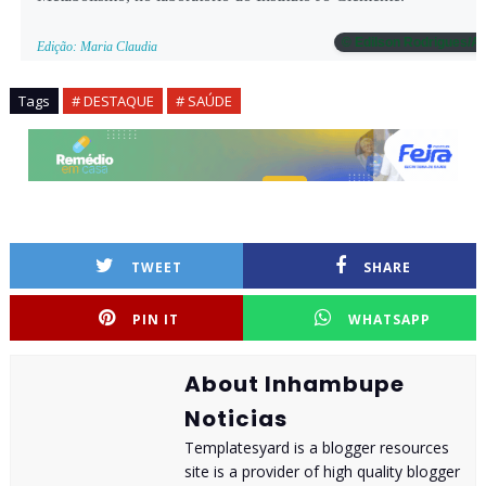
© Edilson Rodrigues/A
Edição: Maria Claudia
Tags
# DESTAQUE
# SAÚDE
TWEET
SHARE
PIN IT
WHATSAPP
About Inhambupe
Noticias
Templatesyard is a blogger resources
site is a provider of high quality blogger