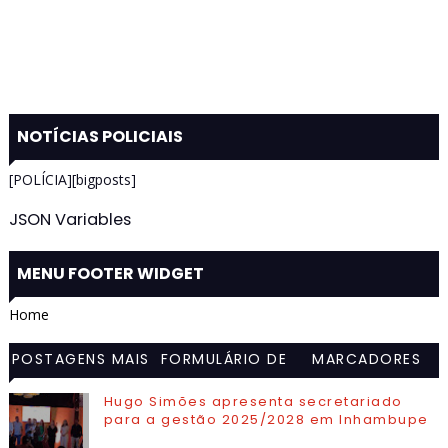
NOTÍCIAS POLICIAIS
[POLÍCIA][bigposts]
JSON Variables
MENU FOOTER WIDGET
Home
POSTAGENS MAIS
FORMULÁRIO DE
MARCADORES
VISITADAS
CONTATO
Hugo Simões apresenta secretariado
para a gestão 2025/2028 em Inhambupe