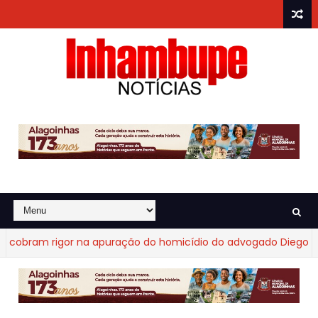
bram rigor na apuração do homicídio do advogado Diego Fraga