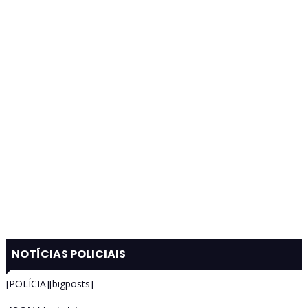
NOTÍCIAS POLICIAIS
[POLÍCIA][bigposts]