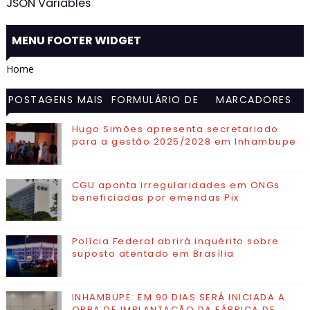
JSON Variables
MENU FOOTER WIDGET
Home
POSTAGENS MAIS
FORMULÁRIO DE
MARCADORES
VISITADAS
CONTATO
Hugo Simões apresenta secretariado
para a gestão 2025/2028 em Inhambupe
CGU aponta irregularidades em ONGs
beneficiadas por emendas Pix
Polícia Federal abrirá inquérito sobre
suposto atentado em Brasília
INHAMBUPE: EM 90 DIAS SERÁ INICIADA A
OBRA DE IMPLANTAÇÃO DA FÁBRICA DE