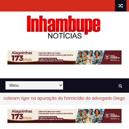
obram rigor na apuração do homicídio do advogado Diego Frag