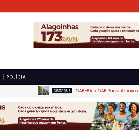
POLÍCIA
OAB-BA e OAB Paulo Afonso cobram 
DESTAQUE