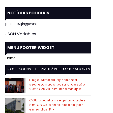
NOTÍCIAS POLICIAIS
[POLÍCIA][bigposts]
JSON Variables
MENU FOOTER WIDGET
Home
POSTAGENS
FORMULÁRIO
MARCADORES
MAIS
DE CONTATO
Hugo Simões apresenta
secretariado para a gestão
VISITADAS
2025/2028 em Inhambupe
CGU aponta irregularidades
em ONGs beneficiadas por
emendas Pix