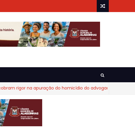
rigor na apuração do homicídio do advogado Diego Fraga de C