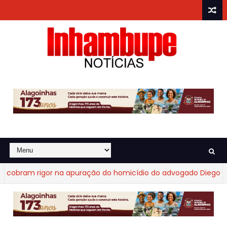
obram rigor na apuração do homicídio do advogado Diego Frag