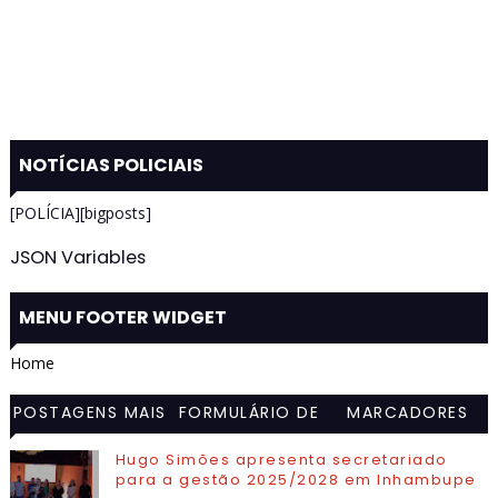
NOTÍCIAS POLICIAIS
[POLÍCIA][bigposts]
JSON Variables
MENU FOOTER WIDGET
Home
POSTAGENS MAIS
FORMULÁRIO DE
MARCADORES
VISITADAS
CONTATO
Hugo Simões apresenta secretariado
para a gestão 2025/2028 em Inhambupe