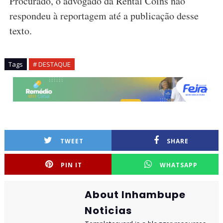
Procurado, o advogado da Rental Coins não
respondeu à reportagem até a publicação desse
texto.
Tags
# DESTAQUE
TWEET
SHARE
PIN IT
WHATSAPP
About Inhambupe
Noticias