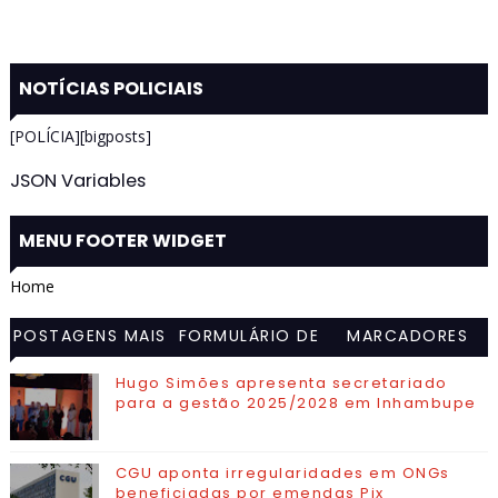
NOTÍCIAS POLICIAIS
[POLÍCIA][bigposts]
JSON Variables
MENU FOOTER WIDGET
Home
POSTAGENS MAIS
FORMULÁRIO DE
MARCADORES
VISITADAS
CONTATO
Hugo Simões apresenta secretariado
para a gestão 2025/2028 em Inhambupe
CGU aponta irregularidades em ONGs
beneficiadas por emendas Pix