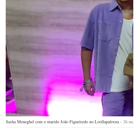
Sasha Meneghel com o marido João Figueiredo no Loollapalooza -
26.mar