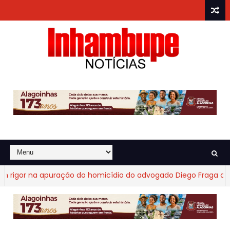
na apuração do homicídio do advogado Diego Fraga de Castro