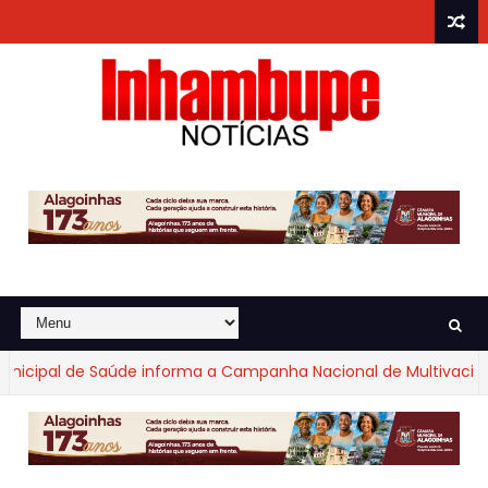
nicipal de Saúde informa a Campanha Nacional de Multivacinaçã