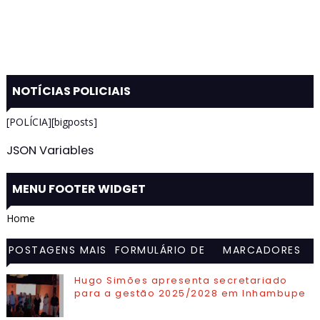
NOTÍCIAS POLICIAIS
[POLÍCIA][bigposts]
JSON Variables
MENU FOOTER WIDGET
Home
POSTAGENS MAIS
FORMULÁRIO DE
MARCADORES
VISITADAS
CONTATO
Hugo Simões apresenta secretariado
para a gestão 2025/2028 em Inhambupe