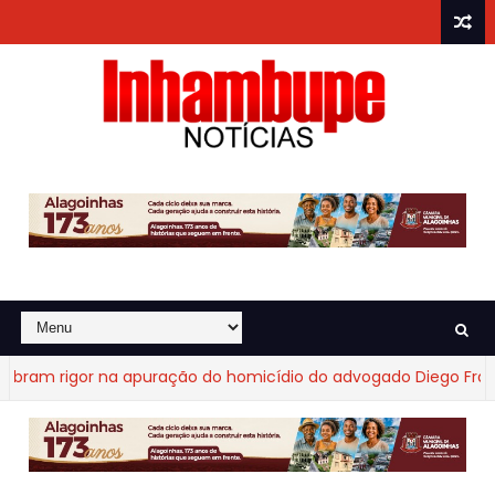
 rigor na apuração do homicídio do advogado Diego Fraga de 