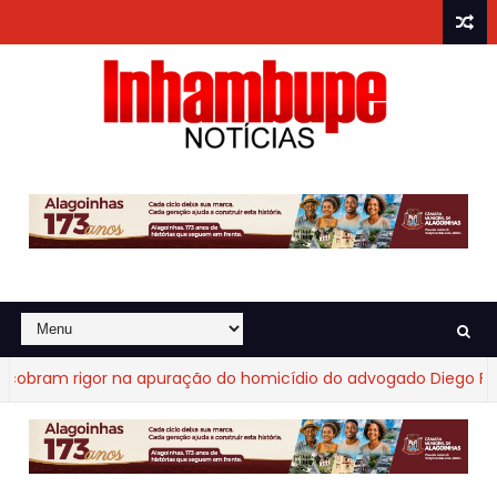
ram rigor na apuração do homicídio do advogado Diego Fraga 