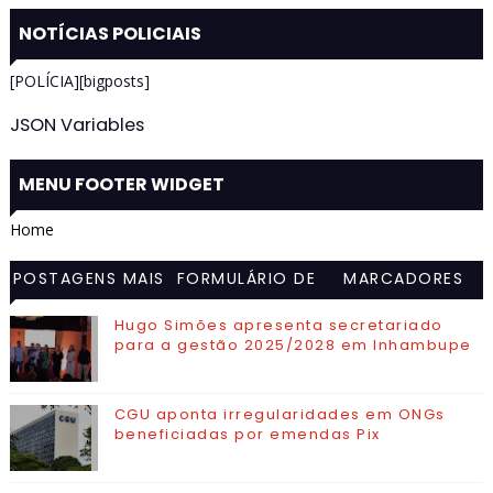
NOTÍCIAS POLICIAIS
[POLÍCIA][bigposts]
JSON Variables
MENU FOOTER WIDGET
Home
POSTAGENS MAIS
FORMULÁRIO DE
MARCADORES
VISITADAS
CONTATO
Hugo Simões apresenta secretariado
para a gestão 2025/2028 em Inhambupe
CGU aponta irregularidades em ONGs
beneficiadas por emendas Pix