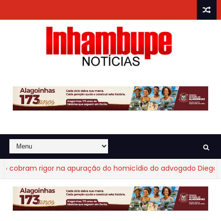
cobram rigor na apuração do homicídio do advogado Diego Fra