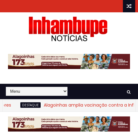
es
Alagoinhas amplia vacinação contra a Influen
DESTAQUE