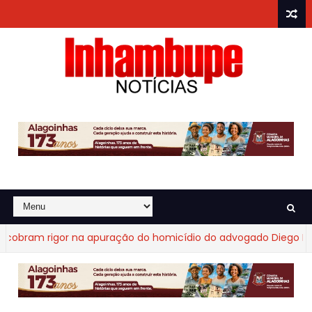
bram rigor na apuração do homicídio do advogado Diego Fraga