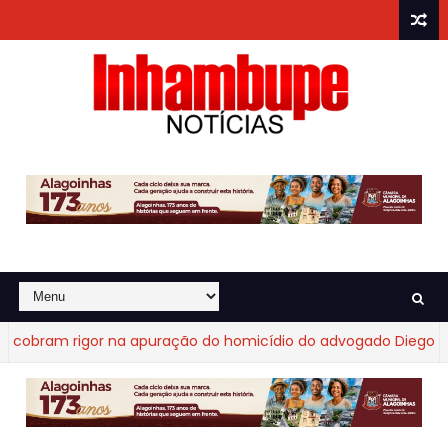
obram rigor na apuração do homicídio do advogado Diego Frag