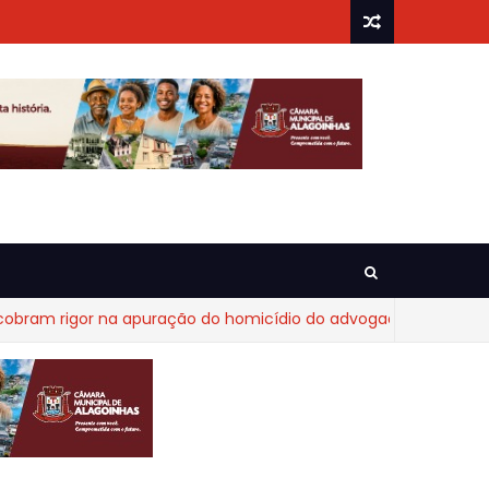
 rigor na apuração do homicídio do advogado Diego Fraga de 