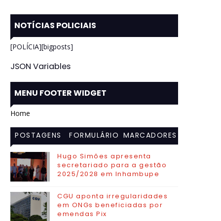
NOTÍCIAS POLICIAIS
[POLÍCIA][bigposts]
JSON Variables
MENU FOOTER WIDGET
Home
POSTAGENS
FORMULÁRIO
MARCADORES
MAIS
DE CONTATO
Hugo Simões apresenta
secretariado para a gestão
VISITADAS
2025/2028 em Inhambupe
CGU aponta irregularidades
em ONGs beneficiadas por
emendas Pix