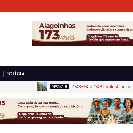
POLÍCIA
OAB-BA e OAB Paulo Afonso cobram
DESTAQUE