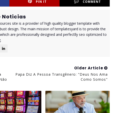
PIN IT
COMMENT
 Noticias
urces site is a provider of high quality blogger template with
ust design. The main mission of templatesyard is to provide the
 which are professionally designed and perfectlly seo optimized to
.
Older Article
a
Papa Diz A Pessoa Transgênero: "Deus Nos Ama
 Não
Como Somos"