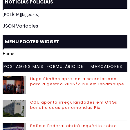
NOTÍCIAS POLICIAIS
[POLÍCIA][bigposts]
JSON Variables
MENU FOOTER WIDGET
Home
POSTAGENS MAIS
FORMULÁRIO DE
MARCADORES
VISITADAS
CONTATO
Hugo Simões apresenta secretariado
para a gestão 2025/2028 em Inhambupe
CGU aponta irregularidades em ONGs
beneficiadas por emendas Pix
Polícia Federal abrirá inquérito sobre