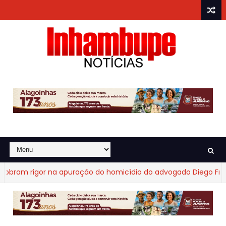
am rigor na apuração do homicídio do advogado Diego Fraga d