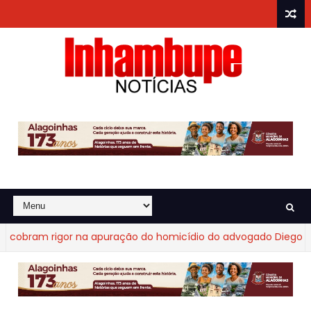
bram rigor na apuração do homicídio do advogado Diego Fraga