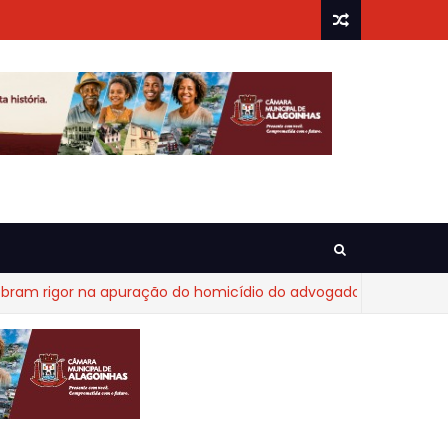
na apuração do homicídio do advogado Diego Fraga de Castro