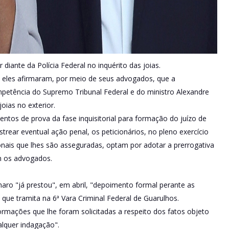
 diante da Polícia Federal no inquérito das joias.
 eles afirmaram, por meio de seus advogados, que a
petência do Supremo Tribunal Federal e do ministro Alexandre
oias no exterior.
entos de prova da fase inquisitorial para formação do juízo de
trear eventual ação penal, os peticionários, no pleno exercício
ionais que lhes são asseguradas, optam por adotar a prerrogativa
em os advogados.
aro "já prestou", em abril, "depoimento formal perante as
 que tramita na 6ª Vara Criminal Federal de Guarulhos.
rmações que lhe foram solicitadas a respeito dos fatos objeto
alquer indagação".