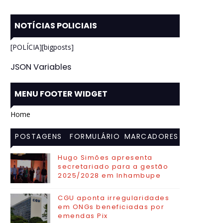
NOTÍCIAS POLICIAIS
[POLÍCIA][bigposts]
JSON Variables
MENU FOOTER WIDGET
Home
POSTAGENS
FORMULÁRIO
MARCADORES
MAIS
DE CONTATO
Hugo Simões apresenta
secretariado para a gestão
VISITADAS
2025/2028 em Inhambupe
CGU aponta irregularidades
em ONGs beneficiadas por
emendas Pix