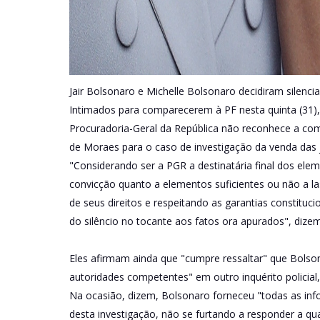
Jair Bolsonaro e Michelle Bolsonaro decidiram silenciar
Intimados para comparecerem à PF nesta quinta (31),
Procuradoria-Geral da República não reconhece a com
de Moraes para o caso de investigação da venda das j
"Considerando ser a PGR a destinatária final dos elem
convicção quanto a elementos suficientes ou não a las
de seus direitos e respeitando as garantias constituc
do silêncio no tocante aos fatos ora apurados", diz
Eles afirmam ainda que "cumpre ressaltar" que Bolson
autoridades competentes" em outro inquérito policial,
Na ocasião, dizem, Bolsonaro forneceu "todas as info
desta investigação, não se furtando a responder a qu