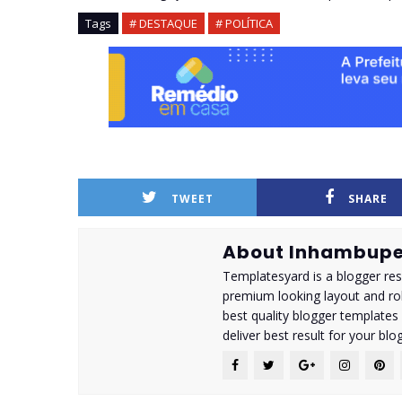
Tags
# DESTAQUE
# POLÍTICA
TWEET
SHARE
About Inhambupe
Templatesyard is a blogger reso
premium looking layout and rob
best quality blogger templates
deliver best result for your blog