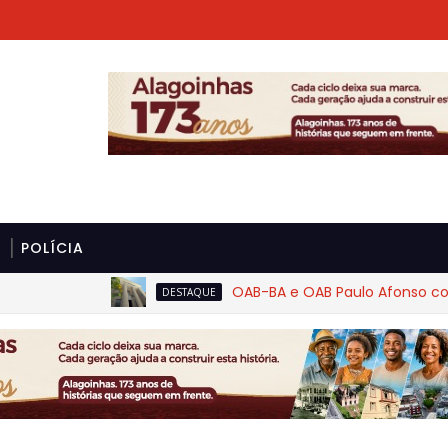
POLÍCIA
OAB-BA e OAB Paulo Afonso cobram rigor 
DESTAQUE