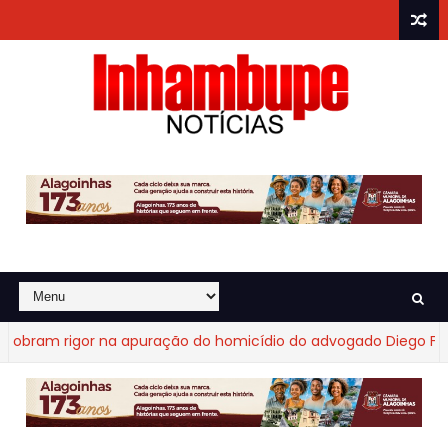
ram rigor na apuração do homicídio do advogado Diego Fraga 