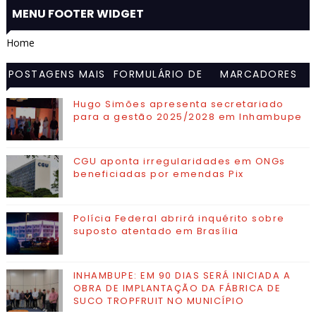
MENU FOOTER WIDGET
Home
POSTAGENS MAIS
FORMULÁRIO DE
MARCADORES
VISITADAS
CONTATO
Hugo Simões apresenta secretariado
para a gestão 2025/2028 em Inhambupe
CGU aponta irregularidades em ONGs
beneficiadas por emendas Pix
Polícia Federal abrirá inquérito sobre
suposto atentado em Brasília
INHAMBUPE: EM 90 DIAS SERÁ INICIADA A
OBRA DE IMPLANTAÇÃO DA FÁBRICA DE
SUCO TROPFRUIT NO MUNICÍPIO