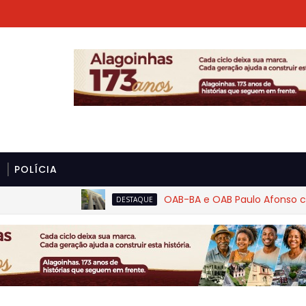
POLÍCIA
OAB-BA e OAB Paulo Afonso cobram 
DESTAQUE