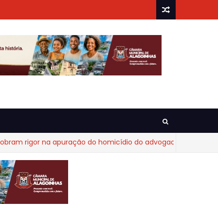
rigor na apuração do homicídio do advogado Diego Fraga de C