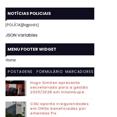
NOTÍCIAS POLICIAIS
[POLÍCIA][bigposts]
JSON Variables
MENU FOOTER WIDGET
Home
POSTAGENS
FORMULÁRIO
MARCADORES
MAIS
DE CONTATO
Hugo Simões apresenta
secretariado para a gestão
VISITADAS
2025/2028 em Inhambupe
CGU aponta irregularidades
em ONGs beneficiadas por
emendas Pix