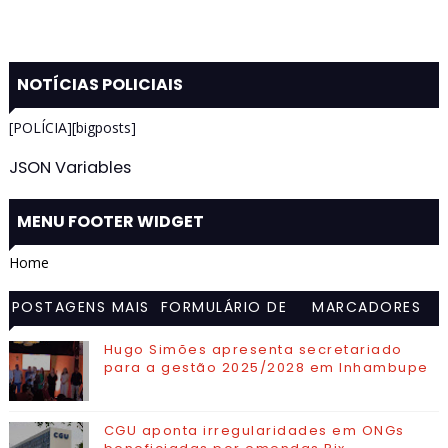
NOTÍCIAS POLICIAIS
[POLÍCIA][bigposts]
JSON Variables
MENU FOOTER WIDGET
Home
POSTAGENS MAIS
FORMULÁRIO DE
MARCADORES
VISITADAS
CONTATO
Hugo Simões apresenta secretariado
para a gestão 2025/2028 em Inhambupe
CGU aponta irregularidades em ONGs