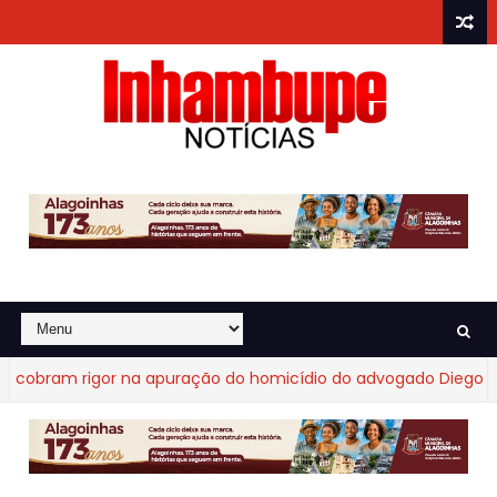
bram rigor na apuração do homicídio do advogado Diego Fraga