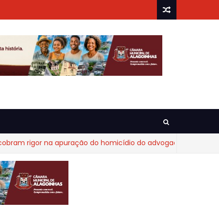
 rigor na apuração do homicídio do advogado Diego Fraga de 