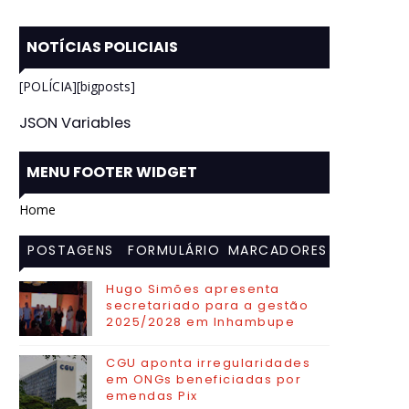
NOTÍCIAS POLICIAIS
[POLÍCIA][bigposts]
JSON Variables
MENU FOOTER WIDGET
Home
POSTAGENS
FORMULÁRIO
MARCADORES
MAIS
DE CONTATO
Hugo Simões apresenta
secretariado para a gestão
VISITADAS
2025/2028 em Inhambupe
CGU aponta irregularidades
em ONGs beneficiadas por
emendas Pix