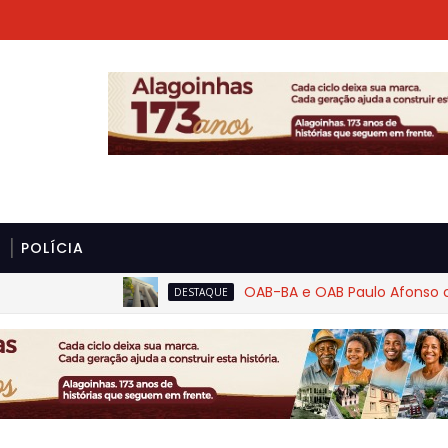
POLÍCIA
OAB-BA e OAB Paulo Afonso cobram
DESTAQUE