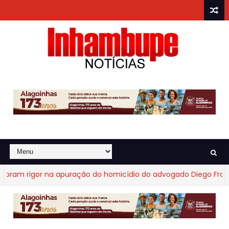
 rigor na apuração do homicídio do advogado Diego Fraga de 