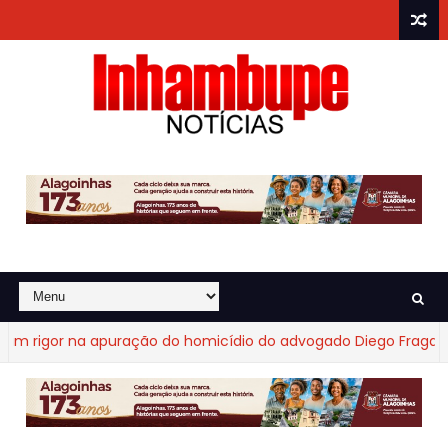
gor na apuração do homicídio do advogado Diego Fraga de Cas