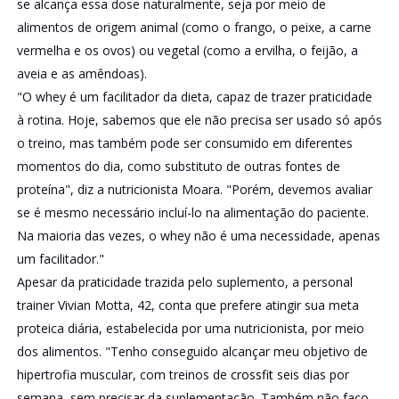
se alcança essa dose naturalmente, seja por meio de
alimentos de origem animal (como o frango, o peixe, a carne
vermelha e os ovos) ou vegetal (como a ervilha, o feijão, a
aveia e as amêndoas).
"O whey é um facilitador da dieta, capaz de trazer praticidade
à rotina. Hoje, sabemos que ele não precisa ser usado só após
o treino, mas também pode ser consumido em diferentes
momentos do dia, como substituto de outras fontes de
proteína", diz a nutricionista Moara. "Porém, devemos avaliar
se é mesmo necessário incluí-lo na alimentação do paciente.
Na maioria das vezes, o whey não é uma necessidade, apenas
um facilitador."
Apesar da praticidade trazida pelo suplemento, a personal
trainer Vivian Motta, 42, conta que prefere atingir sua meta
proteica diária, estabelecida por uma nutricionista, por meio
dos alimentos. "Tenho conseguido alcançar meu objetivo de
hipertrofia muscular, com treinos de
crossfit
seis dias por
semana, sem precisar da suplementação. Também não faço