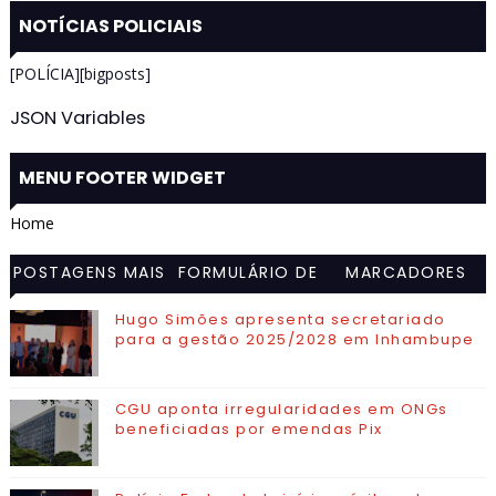
NOTÍCIAS POLICIAIS
[POLÍCIA][bigposts]
JSON Variables
MENU FOOTER WIDGET
Home
POSTAGENS MAIS
FORMULÁRIO DE
MARCADORES
VISITADAS
CONTATO
Hugo Simões apresenta secretariado
para a gestão 2025/2028 em Inhambupe
CGU aponta irregularidades em ONGs
beneficiadas por emendas Pix