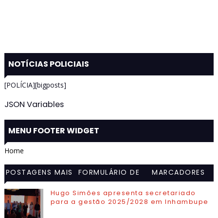
NOTÍCIAS POLICIAIS
[POLÍCIA][bigposts]
JSON Variables
MENU FOOTER WIDGET
Home
POSTAGENS MAIS
FORMULÁRIO DE
MARCADORES
VISITADAS
CONTATO
Hugo Simões apresenta secretariado
para a gestão 2025/2028 em Inhambupe