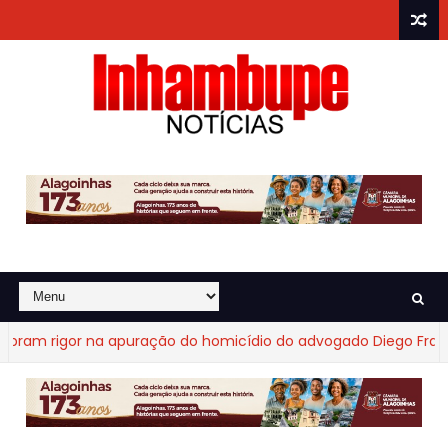
 rigor na apuração do homicídio do advogado Diego Fraga de 