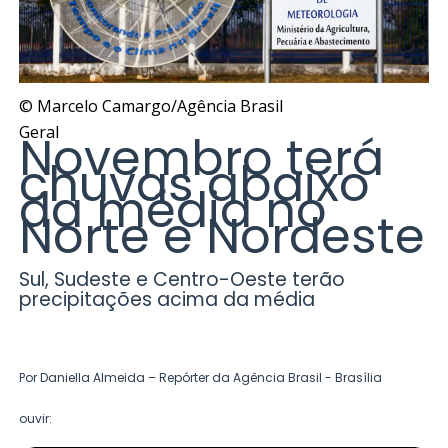
© Marcelo Camargo/Agência Brasil
Geral
Novembro terá
chuvas abaixo
da média no
Norte e Nordeste
Sul, Sudeste e Centro-Oeste terão
precipitações acima da média
Por Daniella Almeida – Repórter da Agência Brasil - Brasília
ouvir: