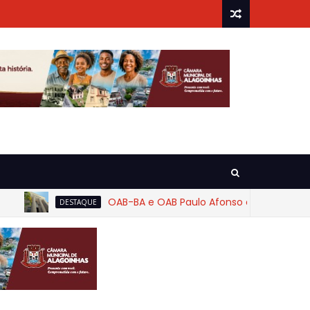
OAB-BA e OAB Paulo Afonso cobram rigor na ap
DESTAQUE