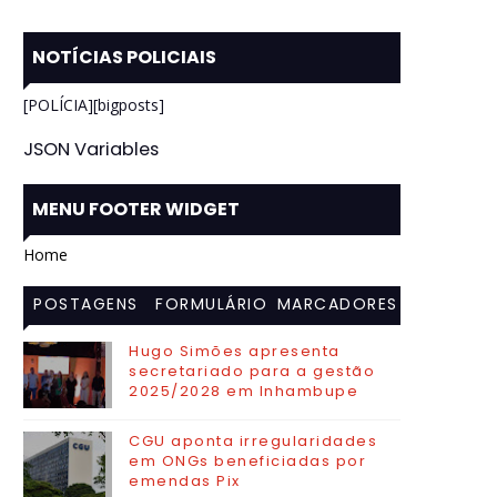
NOTÍCIAS POLICIAIS
[POLÍCIA][bigposts]
JSON Variables
MENU FOOTER WIDGET
Home
POSTAGENS
FORMULÁRIO
MARCADORES
MAIS
DE CONTATO
Hugo Simões apresenta
secretariado para a gestão
VISITADAS
2025/2028 em Inhambupe
CGU aponta irregularidades
em ONGs beneficiadas por
emendas Pix