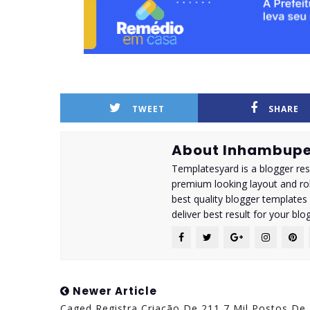
TWEET
SHARE
About Inhambupe
Templatesyard is a blogger reso
premium looking layout and rob
best quality blogger templates
deliver best result for your blog
Newer Article
Caged Registra Criação De 211,7 Mil Postos De