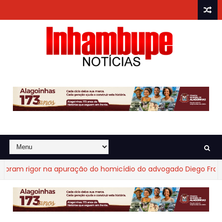
m rigor na apuração do homicídio do advogado Diego Fraga de