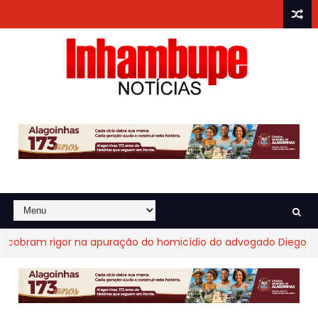
obram rigor na apuração do homicídio do advogado Diego Frag