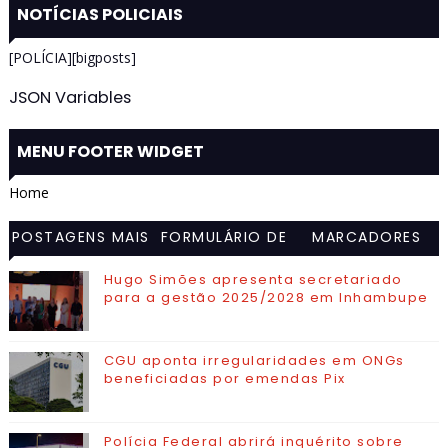
NOTÍCIAS POLICIAIS
[POLÍCIA][bigposts]
JSON Variables
MENU FOOTER WIDGET
Home
POSTAGENS MAIS
FORMULÁRIO DE
MARCADORES
VISITADAS
CONTATO
Hugo Simões apresenta secretariado
para a gestão 2025/2028 em Inhambupe
CGU aponta irregularidades em ONGs
beneficiadas por emendas Pix
Polícia Federal abrirá inquérito sobre