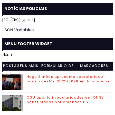
NOTÍCIAS POLICIAIS
[POLÍCIA][bigposts]
JSON Variables
MENU FOOTER WIDGET
Home
POSTAGENS MAIS
FORMULÁRIO DE
MARCADORES
VISITADAS
CONTATO
Hugo Simões apresenta secretariado
para a gestão 2025/2028 em Inhambupe
CGU aponta irregularidades em ONGs
beneficiadas por emendas Pix