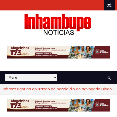
bram rigor na apuração do homicídio do advogado Diego Fraga