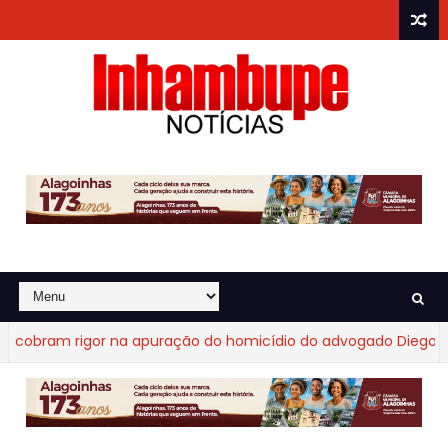
obram rigor na apuração do homicídio do advogado Diego Frag