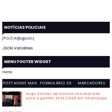
NOTÍCIAS POLICIAIS
[POLÍCIA][bigposts]
JSON Variables
MENU FOOTER WIDGET
Home
POSTAGENS MAIS
FORMULÁRIO DE
MARCADORES
VISITADAS
CONTATO
Hugo Simões apresenta secretariado
para a gestão 2025/2028 em Inhambupe