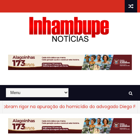
ram rigor na apuração do homicídio do advogado Diego Fraga 