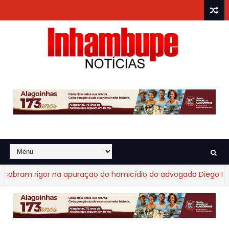
ram rigor na apuração do homicídio do advogado Diego Fraga 