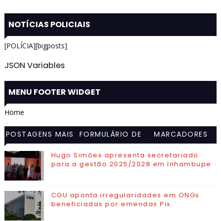
NOTÍCIAS POLICIAIS
[POLÍCIA][bigposts]
JSON Variables
MENU FOOTER WIDGET
Home
POSTAGENS MAIS
FORMULÁRIO DE
MARCADORES
VISITADAS
CONTATO
Hugo Simões apresenta secretariado
para a gestão 2025/2028 em Inhambupe
CGU aponta irregularidades em ONGs
beneficiadas por emendas Pix