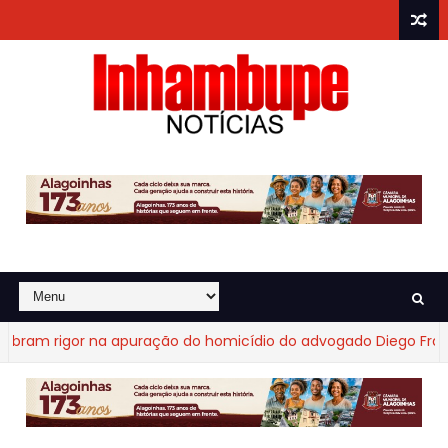
m rigor na apuração do homicídio do advogado Diego Fraga de