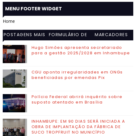
MENU FOOTER WIDGET
Home
POSTAGENS MAIS
FORMULÁRIO DE
MARCADORES
VISITADAS
CONTATO
Hugo Simões apresenta secretariado
para a gestão 2025/2028 em Inhambupe
CGU aponta irregularidades em ONGs
beneficiadas por emendas Pix
Polícia Federal abrirá inquérito sobre
suposto atentado em Brasília
INHAMBUPE: EM 90 DIAS SERÁ INICIADA A
OBRA DE IMPLANTAÇÃO DA FÁBRICA DE
SUCO TROPFRUIT NO MUNICÍPIO