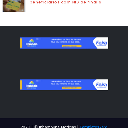
beneficiários com NIS de final 6
2023 | © Inhambupe Notícias|
TemplatesYard