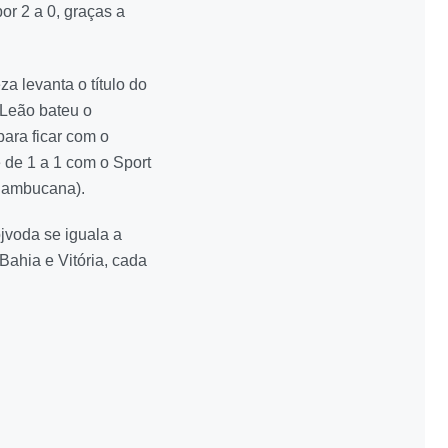
or 2 a 0, graças a
za levanta o título do
 Leão bateu o
ara ficar com o
de 1 a 1 com o Sport
rnambucana).
jvoda se iguala a
Bahia e Vitória, cada