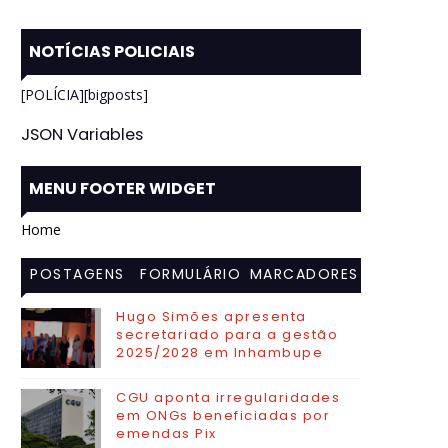
NOTÍCIAS POLICIAIS
[POLÍCIA][bigposts]
JSON Variables
MENU FOOTER WIDGET
Home
POSTAGENS
FORMULÁRIO
MARCADORES
MAIS
DE CONTATO
Hugo Simões apresenta
secretariado para a gestão
VISITADAS
2025/2028 em Inhambupe
CGU aponta irregularidades
em ONGs beneficiadas por
emendas Pix