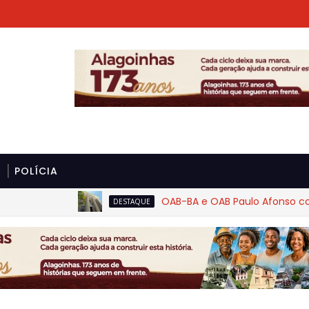
POLÍCIA
OAB-BA e OAB Paulo Afonso cobram ri
DESTAQUE