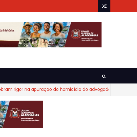
gor na apuração do homicídio do advogado Diego Fraga de Cas