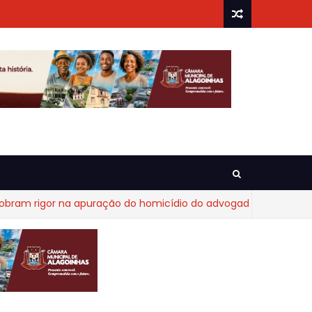
igor na apuração do homicídio do advogado Diego Fraga de Ca