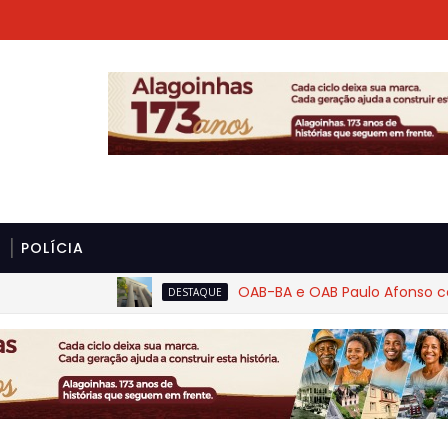
POLÍCIA
OAB-BA e OAB Paulo Afonso cobram r
DESTAQUE