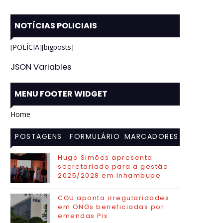
NOTÍCIAS POLICIAIS
[POLÍCIA][bigposts]
JSON Variables
MENU FOOTER WIDGET
Home
POSTAGENS
FORMULÁRIO
MARCADORES
MAIS
DE CONTATO
Hugo Simões apresenta
secretariado para a gestão
VISITADAS
2025/2028 em Inhambupe
CGU aponta irregularidades
em ONGs beneficiadas por
emendas Pix