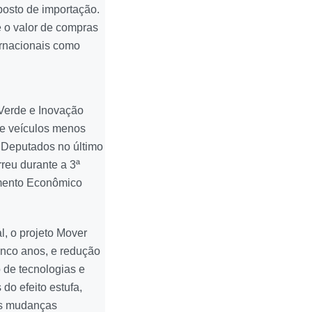
posto de importação.
 o valor de compras
rnacionais como
 Verde e Inovação
 de veículos menos
 Deputados no último
rreu durante a 3ª
mento Econômico
l, o projeto Mover
inco anos, e redução
 de tecnologias e
o efeito estufa,
as mudanças