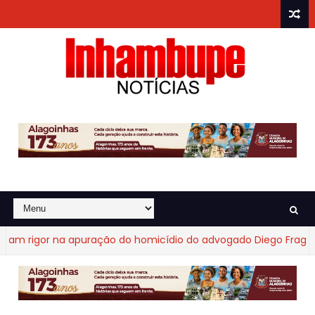
igor na apuração do homicídio do advogado Diego Fraga de Ca