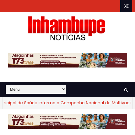
icipal de Saúde informa a Campanha Nacional de Multivacinaçã