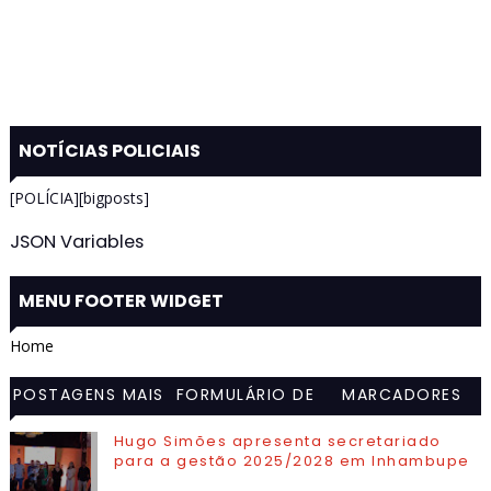
NOTÍCIAS POLICIAIS
[POLÍCIA][bigposts]
JSON Variables
MENU FOOTER WIDGET
Home
POSTAGENS MAIS
FORMULÁRIO DE
MARCADORES
VISITADAS
CONTATO
Hugo Simões apresenta secretariado
para a gestão 2025/2028 em Inhambupe