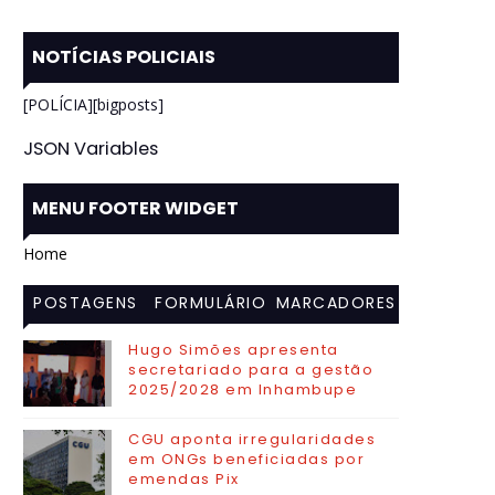
NOTÍCIAS POLICIAIS
[POLÍCIA][bigposts]
JSON Variables
MENU FOOTER WIDGET
Home
POSTAGENS
FORMULÁRIO
MARCADORES
MAIS
DE CONTATO
Hugo Simões apresenta
secretariado para a gestão
VISITADAS
2025/2028 em Inhambupe
CGU aponta irregularidades
em ONGs beneficiadas por
emendas Pix