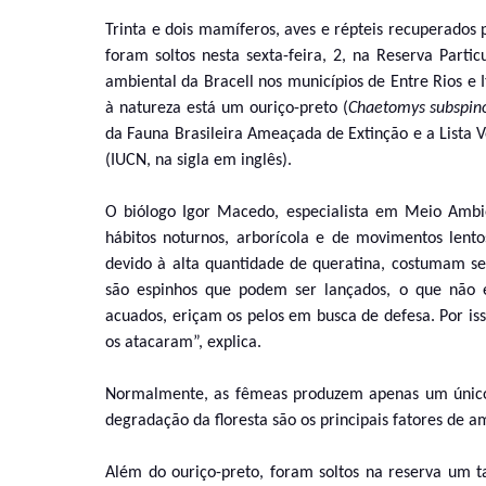
Trinta e dois mamíferos, aves e répteis recuperados 
foram soltos nesta sexta-feira, 2, na Reserva Parti
ambiental da Bracell nos municípios de Entre Rios e 
à natureza está um ouriço-preto (
Chaetomys subspin
da Fauna Brasileira Ameaçada de Extinção e a Lista 
(IUCN, na sigla em inglês).
O biólogo Igor Macedo, especialista em Meio Ambi
hábitos noturnos, arborícola e de movimentos lento
devido à alta quantidade de queratina, costumam se
são espinhos que podem ser lançados, o que não é
acuados, eriçam os pelos em busca de defesa. Por i
os atacaram”, explica.
Normalmente, as fêmeas produzem apenas um único f
degradação da floresta são os principais fatores de a
Além do ouriço-preto, foram soltos na reserva um 