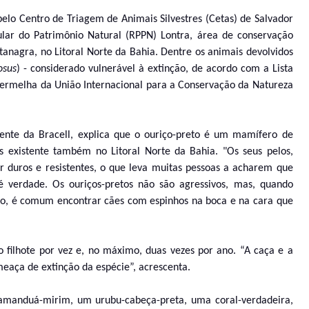
pelo Centro de Triagem de Animais Silvestres (Cetas) de Salvador
cular do Patrimônio Natural (RPPN) Lontra, área de conservação
Itanagra, no Litoral Norte da Bahia. Dentre os animais devolvidos
osus
) - considerado vulnerável à extinção, de acordo com a Lista
Vermelha da União Internacional para a Conservação da Natureza
ente da Bracell, explica que o ouriço-preto é um mamífero de
s existente também no Litoral Norte da Bahia. "Os seus pelos,
r duros e resistentes, o que leva muitas pessoas a acharem que
 verdade. Os ouriços-pretos não são agressivos, mas, quando
sso, é comum encontrar cães com espinhos na boca e na cara que
ilhote por vez e, no máximo, duas vezes por ano. “A caça e a
meaça de extinção da espécie”, acrescenta.
tamanduá-mirim, um urubu-cabeça-preta, uma coral-verdadeira,