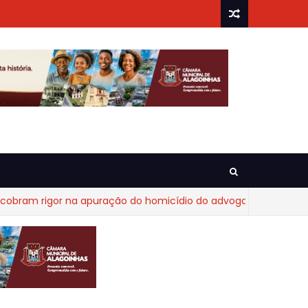
m rigor na apuração do homicídio do advogado Diego Fraga de