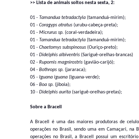
>> Lista de animais soltos nesta sexta, 2:
01 -
Tamandua tetradactyla
(tamanduá-mirim);
01 -
Coragyps atratus
(urubu-cabeça-preta);
01 -
Micrurus sp.
(coral-verdadeira);
01 -
Tamandua tetradactyla
(tamanduá-mirim);
01 -
Chaetomys subspinosus
(Ouriço-preto);
01 -
Didelphis albiventris
(Sariguê-orelhas-brancas)
02 -
Rupornis magnirostris
(gavião-carijó);
04 -
Bothrops sp.
(jararaca);
05 -
Iguana iguana
(Iguana-verde);
06 -
Boa sp.
(jiboia);
10 -
Didelphis aurita
(sariguê-orelhas-pretas);
Sobre a Bracell
A Bracell é uma das maiores produtoras de celulo
operações no Brasil, sendo uma em Camaçari, na Ba
operações no Brasil, a Bracell possui um escritóri