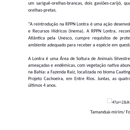
um sariguê-orelhas-brancas, dois gaviões-carijó, qua
orelhas-pretas.
“A reintrodução na RPPN Lontra é uma ação desenvolv
e Recursos Hídricos (Inema). A RPPN Lontra, rec
Atlântica pela Unesco, cumpre requisitos de prot
ambiente adequado para receber a espécie em questão
A Lontra é uma Área de Soltura de Animais Silvestres
ameaçadas e endêmicas, com vegetação nativa abundan
na Bahia: a Fazenda Raiz, localizada no bioma Caating
Projeto Cachoeira, em Entre Rios. Juntas, as quatr
últimos 4 anos.
Tamanduá-mirim/ Fo