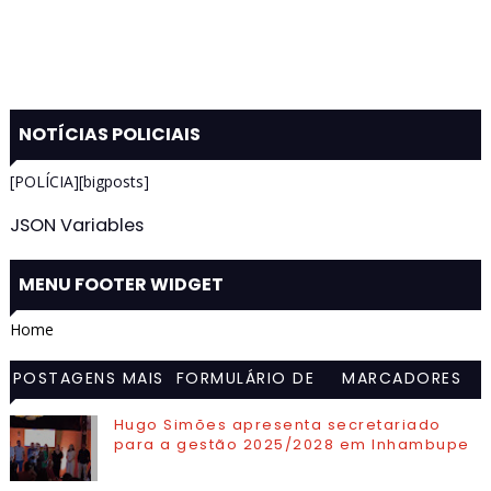
NOTÍCIAS POLICIAIS
[POLÍCIA][bigposts]
JSON Variables
MENU FOOTER WIDGET
Home
POSTAGENS MAIS
FORMULÁRIO DE
MARCADORES
VISITADAS
CONTATO
Hugo Simões apresenta secretariado
para a gestão 2025/2028 em Inhambupe