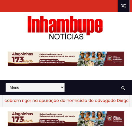
obram rigor na apuração do homicídio do advogado Diego Frag