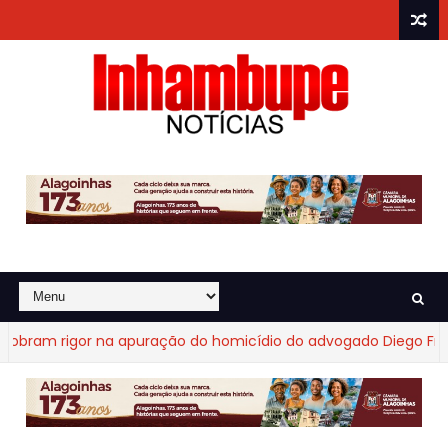
am rigor na apuração do homicídio do advogado Diego Fraga d