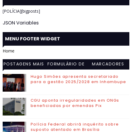
[POLÍCIA][bigposts]
JSON Variables
MENU FOOTER WIDGET
Home
POSTAGENS MAIS
FORMULÁRIO DE
MARCADORES
VISITADAS
CONTATO
Hugo Simões apresenta secretariado
para a gestão 2025/2028 em Inhambupe
CGU aponta irregularidades em ONGs
beneficiadas por emendas Pix
Polícia Federal abrirá inquérito sobre
suposto atentado em Brasília