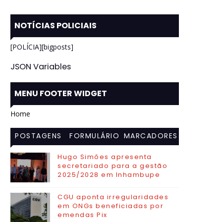
NOTÍCIAS POLICIAIS
[POLÍCIA][bigposts]
JSON Variables
MENU FOOTER WIDGET
Home
POSTAGENS
FORMULÁRIO
MARCADORES
MAIS
DE CONTATO
Hugo Simões apresenta
secretariado para a gestão
VISITADAS
2025/2028 em Inhambupe
CGU aponta irregularidades
em ONGs beneficiadas por
emendas Pix