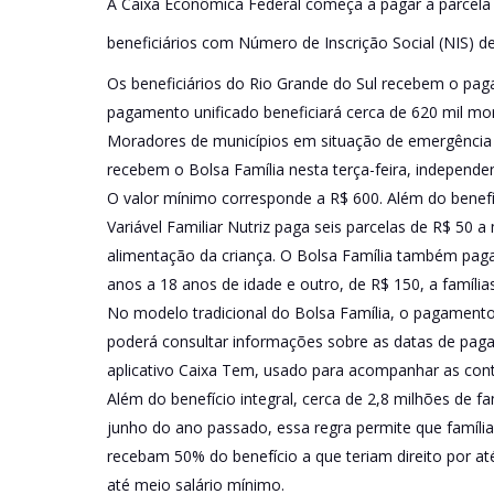
A Caixa Econômica Federal começa a pagar a parcela 
beneficiários com Número de Inscrição Social (NIS) de 
Os beneficiários do Rio Grande do Sul recebem o pa
pagamento unificado beneficiará cerca de 620 mil m
Moradores de municípios em situação de emergência
recebem o Bolsa Família nesta terça-feira, independ
O valor mínimo corresponde a R$ 600. Além do benefí
Variável Familiar Nutriz paga seis parcelas de R$ 50 
alimentação da criança. O Bolsa Família também paga
anos a 18 anos de idade e outro, de R$ 150, a família
No modelo tradicional do Bolsa Família, o pagamento 
poderá consultar informações sobre as datas de paga
aplicativo Caixa Tem, usado para acompanhar as cont
Além do benefício integral, cerca de 2,8 milhões de 
junho do ano passado, essa regra permite que famí
recebam 50% do benefício a que teriam direito por at
até meio salário mínimo.