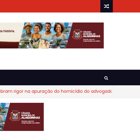
or na apuração do homicídio do advogado Diego Fraga de Cast