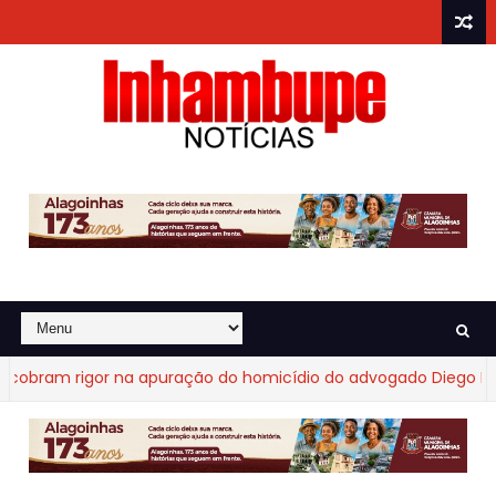
obram rigor na apuração do homicídio do advogado Diego Frag