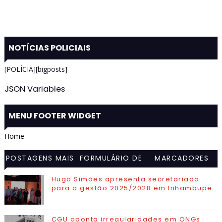
NOTÍCIAS POLICIAIS
[POLÍCIA][bigposts]
JSON Variables
MENU FOOTER WIDGET
Home
POSTAGENS MAIS
FORMULÁRIO DE
MARCADORES
VISITADAS
CONTATO
Hugo Simões apresenta secretariado
para a gestão 2025/2028 em Inhambupe
CGU aponta irregularidades em ONGs