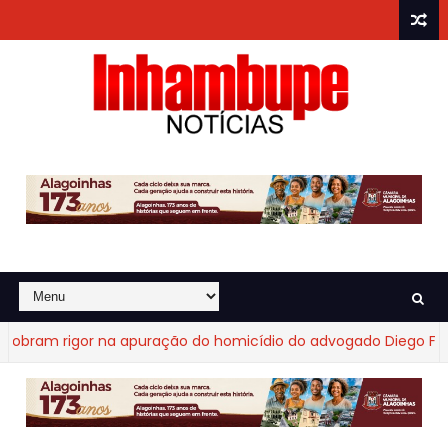
ram rigor na apuração do homicídio do advogado Diego Fraga 