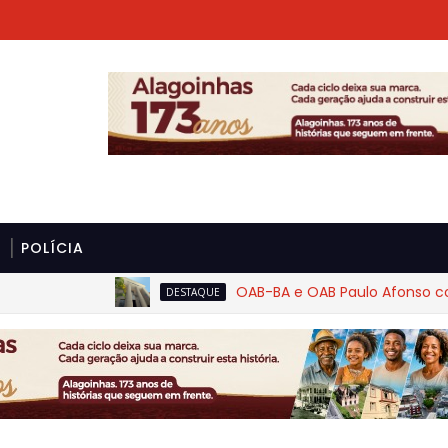
POLÍCIA
OAB-BA e OAB Paulo Afonso cobram r
DESTAQUE