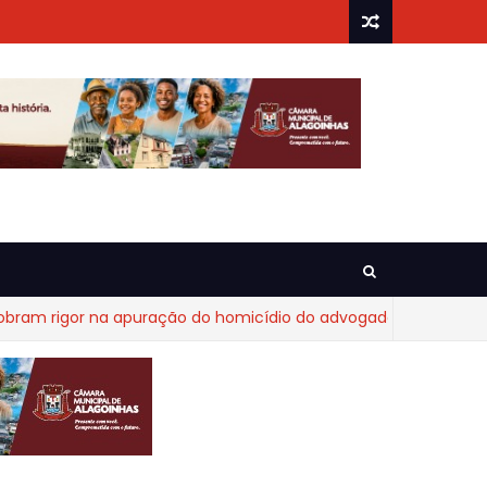
igor na apuração do homicídio do advogado Diego Fraga de Ca