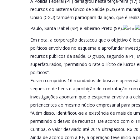
A Polícia Federal (PF) deflagrou nesta terça-feira (1
recursos do Sistema Único de Saúde (SUS) em municípi
União (CGU) também participam da ação, que é realiz
Paulo, Santa Isabel (SP) e Ribeirão Preto (SP).
Em nota, a corporação destacou que o objetivo é local
políticos envolvidos no esquema e aprofundar investi
recursos públicos da saúde. O grupo, segundo a PF, ut
superfaturados, “permitindo o rateio ilícito de lucros
políticos”.
Foram cumpridos 16 mandados de busca e apreensão,
sequestro de bens e a proibição de contratação com 
investigações apontam que o esquema envolvia a cel
pertencentes ao mesmo núcleo empresarial para presta
“Além disso, identificou-se a existência de mais de 
permitindo o desvio de recursos. De acordo com o Tr
Curitiba, o valor desviado até 2019 ultrapassou R$ 20 
Ainda de acordo com a PF, a operação teve início a pa