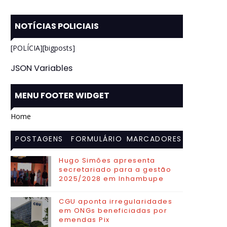
NOTÍCIAS POLICIAIS
[POLÍCIA][bigposts]
JSON Variables
MENU FOOTER WIDGET
Home
POSTAGENS
FORMULÁRIO
MARCADORES
MAIS
DE CONTATO
Hugo Simões apresenta
secretariado para a gestão
VISITADAS
2025/2028 em Inhambupe
CGU aponta irregularidades
em ONGs beneficiadas por
emendas Pix