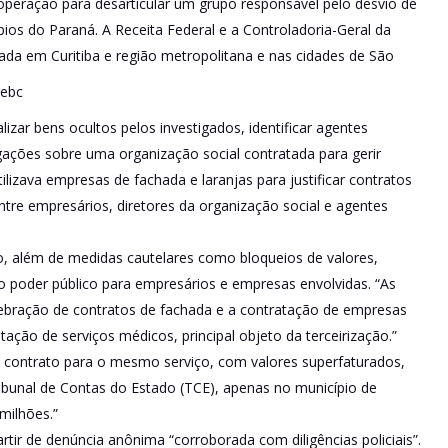
7) operação para desarticular um grupo responsável pelo desvio de
os do Paraná. A Receita Federal e a Controladoria-Geral da
ada em Curitiba e região metropolitana e nas cidades de São
izar bens ocultos pelos investigados, identificar agentes
gações sobre uma organização social contratada para gerir
ilizava empresas de fachada e laranjas para justificar contratos
 entre empresários, diretores da organização social e agentes
 além de medidas cautelares como bloqueios de valores,
o poder público para empresários e empresas envolvidas. “As
ebração de contratos de fachada e a contratação de empresas
ção de serviços médicos, principal objeto da terceirização.”
um contrato para o mesmo serviço, com valores superfaturados,
ibunal de Contas do Estado (TCE), apenas no município de
milhões.”
rtir de denúncia anônima “corroborada com diligências policiais”.