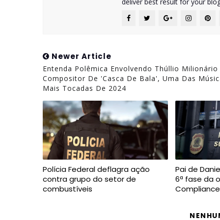
deliver best result for your blog
Newer Article
Entenda Polêmica Envolvendo Thúllio Milionário
Compositor De 'Casca De Bala', Uma Das Músic
Mais Tocadas De 2024
Polícia Federal deflagra ação
Pai de Dani
contra grupo do setor de
6ª fase da 
combustíveis
Compliance
NENHU